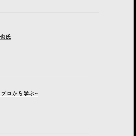
拓也氏
年のプロから学ぶ~